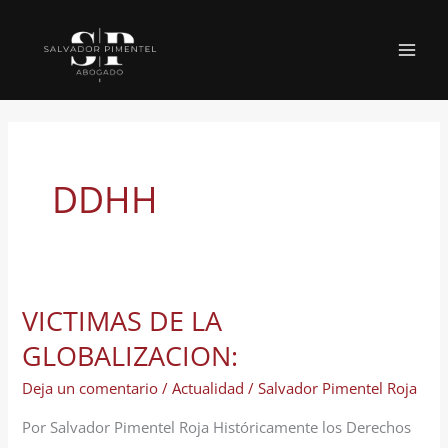
Ir
al
MAI
contenido
MEN
DDHH
VICTIMAS DE LA
GLOBALIZACION:
Deja un comentario
/
Actualidad
/
Salvador Pimentel Roja
Por Salvador Pimentel Roja Históricamente los Derechos